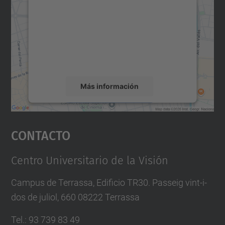
Maps.
Utilizamos un servicio de terceros para
incrustar contenido de mapas que puede
recopilar datos sobre su actividad. Le
rogamos que revise los detalles y acepte el
servicio para ver este mapa.
Más información
Aceptar
Contacto
powered by
Usercentrics Consent
Management Platform
Centro Universitario de la Visión
Campus de Terrassa, Edificio TR30. Passeig vint-i-
dos de juliol, 660 08222 Terrassa
Tel.
:
93 739 83 49